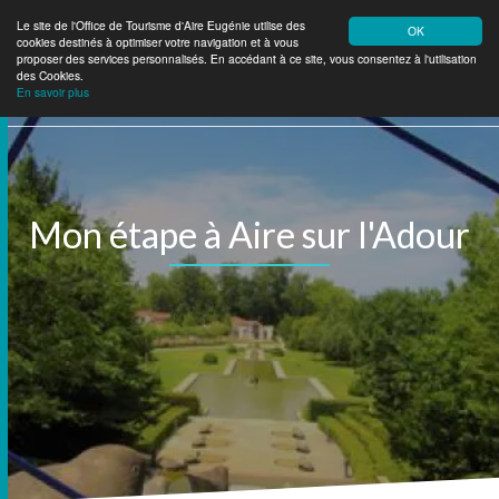
Le site de l'Office de Tourisme d'Aire Eugénie utilise des
OK
cookies destinés à optimiser votre navigation et à vous
Aire Eugénie
Tourisme
proposer des services personnalisés. En accédant à ce site, vous consentez à l'utilisation
des Cookies.
En savoir plus
Mon étape à Aire sur l'Adour