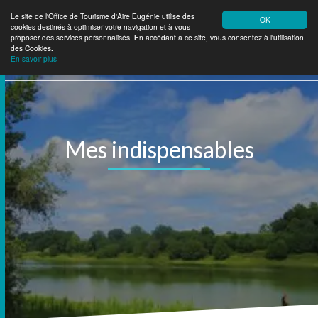
Le site de l'Office de Tourisme d'Aire Eugénie utilise des
OK
cookies destinés à optimiser votre navigation et à vous
Aire Eugénie
Tourisme
proposer des services personnalisés. En accédant à ce site, vous consentez à l'utilisation
des Cookies.
En savoir plus
Mes indispensables