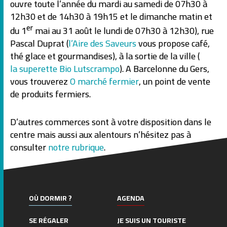
ouvre toute l’année du mardi au samedi de 07h30 à
12h30 et de 14h30 à 19h15 et le dimanche matin et
er
du 1
mai au 31 août le lundi de 07h30 à 12h30), rue
Pascal Duprat (
l’Aire des Saveurs
vous propose café,
thé glace et gourmandises), à la sortie de la ville (
la superette Bio Lutscrampo
). A Barcelonne du Gers,
vous trouverez
O marché fermier
, un point de vente
de produits fermiers.
D’autres commerces sont à votre disposition dans le
centre mais aussi aux alentours n’hésitez pas à
consulter
notre rubrique
.
OÙ DORMIR ?
AGENDA
SE RÉGALER
JE SUIS UN TOURISTE